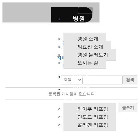
콘
텐
병원
츠
로
소개
건
병원 소개
너
공지사항
의료진 소개
뛰
Q&A
병원 둘러보기
기
자주묻는 질문
오시는 길
수술후기
EVENT
검색
안티에
등록된 게시물이 없습니다
이징
글쓰기
하이푸 리프팅
인모드 리프팅
콜라겐 리프팅