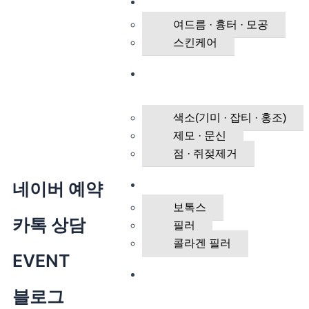
스킨
여드름 · 흉터 · 모공
스킨케어
브라이
트닝
색소(기미 · 잡티 · 홍조)
제모 · 문신
점 · 쥐젖제거
쁘띠
네이버 예약
보톡스
카톡 상담
필러
콜라겐 필러
EVENT
상담/
블로그
예약