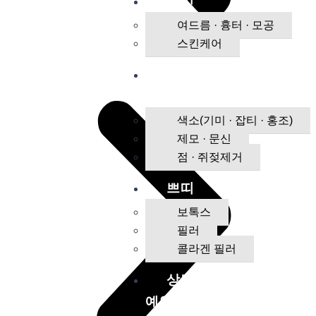
스킨
여드름 · 흉터 · 모공
스킨케어
브라이
트닝
색소(기미 · 잡티 · 홍조)
제모 · 문신
점 · 쥐젖제거
쁘띠
보톡스
필러
콜라겐 필러
상담/
예약