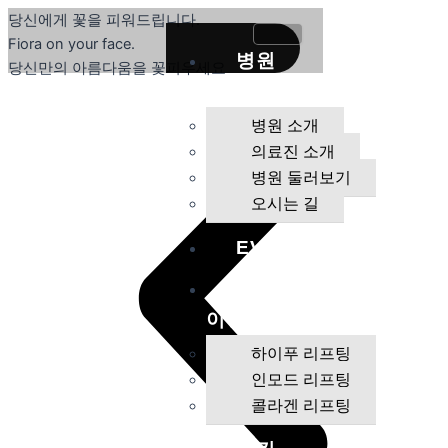
콘
당신에게 꽃을 피워드립니다.
텐
Fiora on your face.
병원
츠
당신만의 아름다움을 꽃피우세요
로
소개
건
병원 소개
너
의료진 소개
뛰
병원 둘러보기
기
오시는 길
EVENT
안티에
이징
하이푸 리프팅
인모드 리프팅
콜라겐 리프팅