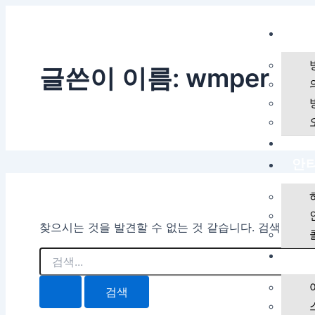
검
콘
색
텐
병
대
츠
상
로
글쓴이 이름: wmper
건
너
뛰
기
EV
안
찾으시는 것을 발견할 수 없는 것 같습니다. 검색이 도
스