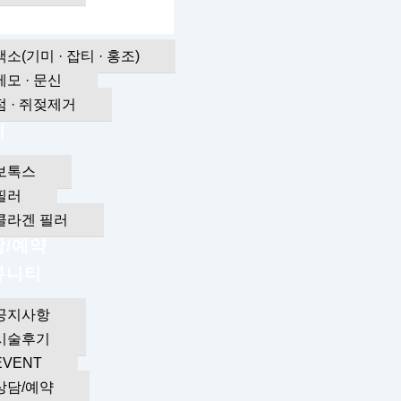
라이트닝
색소(기미 · 잡티 · 홍조)
제모 · 문신
점 · 쥐젖제거
띠
보톡스
필러
콜라겐 필러
담/예약
뮤니티
공지사항
시술후기
EVENT
상담/예약