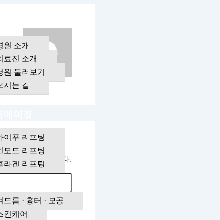
원 소개
병원 소개
의료진 소개
병원 둘러보기
오시는 길
ENT
티에이징
하이푸 리프팅
인모드 리프팅
움이 될지도 모릅니다.
콜라겐 리프팅
킨
여드름 · 흉터 · 모공
스킨케어