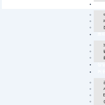
브
쁘
상
커